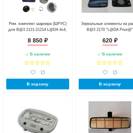
Рем. комплект шарнира (ШРУС)
Зеркальные элементы на ра
для B@3 2121-21214 L@DA 4x4,
B@3 2170 "L@DA Prior@
2123 Chevrolet Niv@ (21214-
8 850
620
₽
₽
2201160)
В наличии
В наличии
В корзину
В корзину