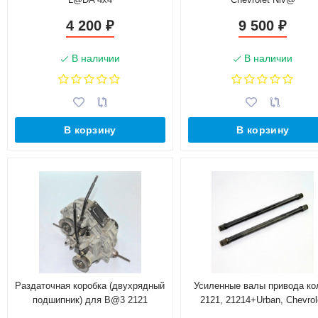
4 200
9 500
₽
₽
В наличии
В наличии
В корзину
В корзину
Раздаточная коробка (двухрядный
Усиленные валы привода ко
подшипник) для B@3 2121
2121, 21214+Urban, Chevrol
Niv@