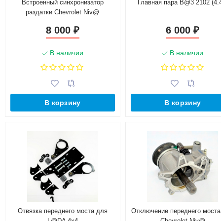
Встроенный синхронизатор
Главная пара B@3 2102 (4.
раздатки Chevrolet Niv@
8 000
6 000
₽
₽
В наличии
В наличии
В корзину
В корзину
Отвязка переднего моста для
Отключение переднего моста
L@DA 4x4
Chevrolet Niv@