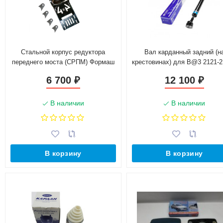
Стальной корпус редуктора
Вал карданный задний (н
переднего моста (СРПМ) Формаш
крестовинах) для B@3 2121-
для L@DA 4х4, Chevrolet Niv@
L@DA 4x4, 2123 Chevrolet N
6 700
12 100
₽
₽
(21214-2201012-10)
В наличии
В наличии
В корзину
В корзину