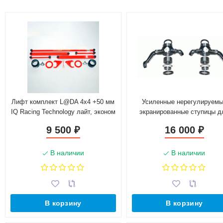
Лифт комплект L@DA 4х4 +50 мм
Усиленные нерегулируем
IQ Racing Technology лайт, эконом
экранированные ступицы д
B@3 2121-2131, L@DA 4x4
9 500
16 000
₽
₽
Chevrolet Niv@ (24 шлица) 
тормозных дисков, без А
В наличии
В наличии
В корзину
В корзину