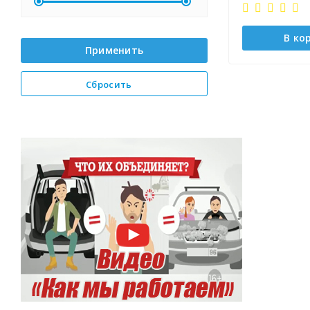
В ко
Применить
Сбросить