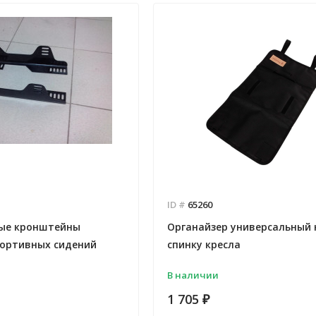
ID #
65260
ые кронштейны
Органайзер универсальный 
портивных сидений
спинку кресла
В наличии
1 705
₽