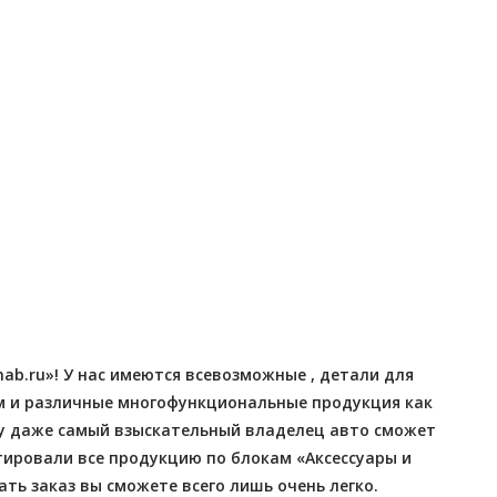
Отправлено - 2026-08-06
Отправлено - 2026-08-0
Количество заказов 12
Количество заказов 12
ab.ru»! У нас имеются всевозможные , детали для
ам и различные многофункциональные продукция как
му даже самый взыскательный владелец авто сможет
тировали все продукцию по блокам «Аксессуары и
ть заказ вы сможете всего лишь очень легко.