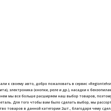
Отправлено - 2026-08-03
Количество заказов 11
- 2026-08-04
 заказов 3
али к своему авто, добро пожаловать в сервис «Regiontehsn
), электроника (кнопки, реле и др.), насадки к бензопил
 днем мы все больше расширяем наш выбор товаров, поэто
таль. Для того чтобы вам было сделать выбор, мы рассор
о товаров в данной категории 2шт., благодаря чему сдела