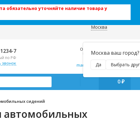
та обязательно уточняйте наличие товара у
Москва
 данных
Отправляем почтой и ТК,
-1234-7
Москва ваш город?
наложенным платежом!
ый по РФ
Пн–Вс 9:00–21:00
ь звонок
Да
Выбрать друг
manager@regiontehsnab.ru
0
₽
томобильных сидений
я автомобильных