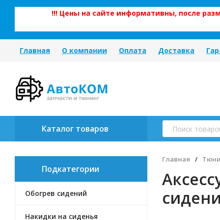
!!! Цены на сайте информативны, после ра
Главная
О компании
Оплата
Доставка
Гар
Каталог товаров
Главная
/
Тюни
Подкатегории
Аксесс
сиден
Обогрев сидений
Накидки на сиденья