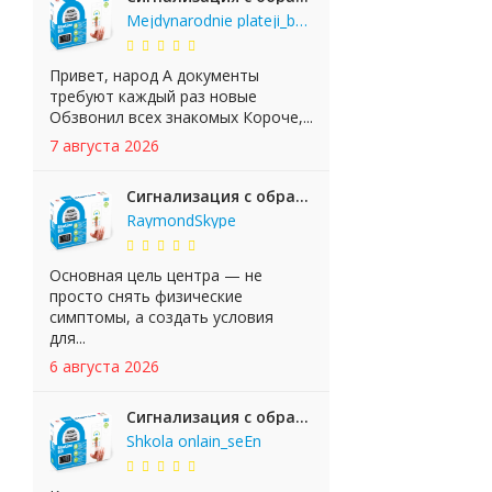
Mejdynarodnie plateji_bgKi
Привет, народ А документы
требуют каждый раз новые
Обзвонил всех знакомых Короче,...
7 августа 2026
Сигнализация с обратной связью StarLine E65 BT 2CAN+LIN
RaymondSkype
Основная цель центра — не
просто снять физические
симптомы, а создать условия
для...
6 августа 2026
Сигнализация с обратной связью StarLine E65 BT 2CAN+LIN
Shkola onlain_seEn