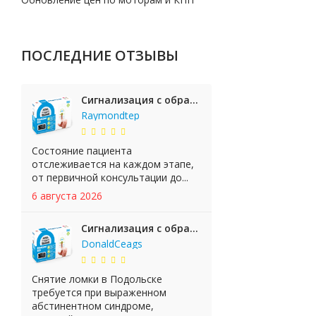
ПОСЛЕДНИЕ ОТЗЫВЫ
Сигнализация с обратной связью StarLine E65 BT 2CAN+LIN
Raymondtep
Состояние пациента
отслеживается на каждом этапе,
от первичной консультации до...
6 августа 2026
Сигнализация с обратной связью StarLine E65 BT 2CAN+LIN
DonaldCeags
Снятие ломки в Подольске
требуется при выраженном
абстинентном синдроме,