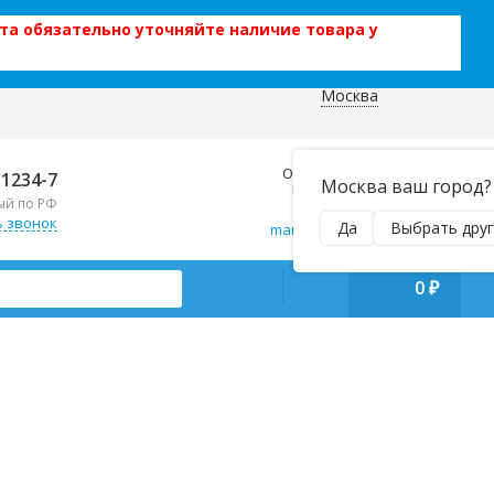
та обязательно уточняйте наличие товара у
Москва
 данных
Отправляем почтой и ТК,
-1234-7
Москва ваш город?
наложенным платежом!
ый по РФ
Пн–Вс 9:00–21:00
ь звонок
Да
Выбрать друг
manager@regiontehsnab.ru
0
₽