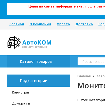
!!! Цены на сайте информативны, после ра
Главная
О компании
Оплата
Доставка
Гар
Каталог товаров
Главная
/
Авто
Подкатегории
Монито
Канистры
В этой категори
Домкраты