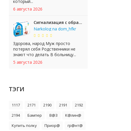
который...
6 августа 2026
Сигнализация с обратной связью StarLine E65 BT 2CAN+LIN
Narkolog na dom_hfkr
Здорова, народ Муж просто
потерял себя Родственники не
знают что делать В больницу...
5 августа 2026
ТЭГИ
1117
2171
2190
2191
2192
2194
Бампер
В@З
К@лин@
Купить полку
Приор@
гр@нт@