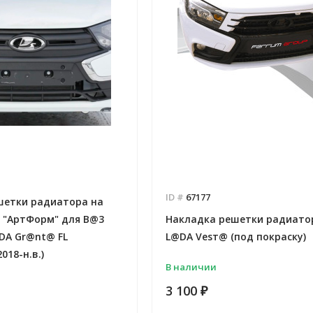
ID #
67177
шетки радиатора на
я "АртФорм" для B@3
Накладка решетки радиато
@DA Gr@nt@ FL
L@DA Vesт@ (под покраску)
018-н.в.)
В наличии
3 100
₽