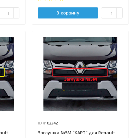
В корзину
ID #
62342
ault
Заглушка №5М "КАРТ" для Renault