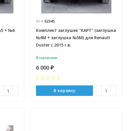
ID #
62345
№5 + №6
Комплект заглушек "КАРТ" (заглушка
№4М + заглушка №5М) для Renault
Duster с 2015 г.в.
В наличии
6 000
₽
В корзину