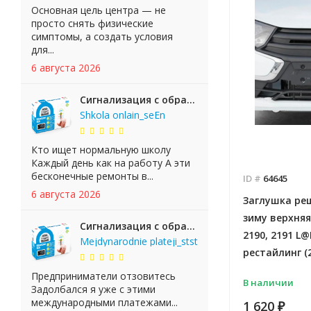
Основная цель центра — не
просто снять физические
симптомы, а создать условия
для...
6 августа 2026
Сигнализация с обратной связью StarLine E65 BT 2CAN+LIN
Shkola onlain_seEn
Кто ищет нормальную школу
Каждый день как на работу А эти
бесконечные ремонты в...
ID #
64645
6 августа 2026
Заглушка ре
зиму верхня
Сигнализация с обратной связью StarLine E65 BT 2CAN+LIN
2190, 2191 L
Mejdynarodnie plateji_stst
рестайлинг (2
Предприниматели отзовитесь
В наличии
Задолбался я уже с этими
международными платежами...
1 620
₽