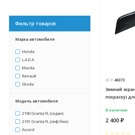
Фильтр товаров
Марка автомобиля
Honda
L.А.D.А
Mazda
Renault
ID #
46373
Skoda
Зимний экран
покраску) для
Модель автомобиля
В наличии
2190 Granta FL (седан)
2 400
₽
2191 Granta FL (лифтбек)
Accord