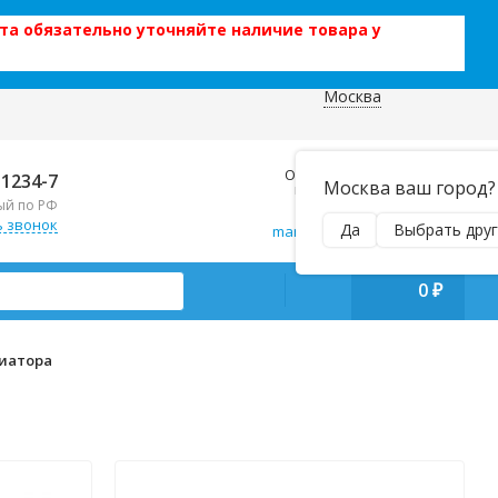
та обязательно уточняйте наличие товара у
Москва
 данных
Отправляем почтой и ТК,
-1234-7
Москва ваш город?
наложенным платежом!
ый по РФ
Пн–Вс 9:00–21:00
ь звонок
Да
Выбрать друг
manager@regiontehsnab.ru
0
₽
диатора