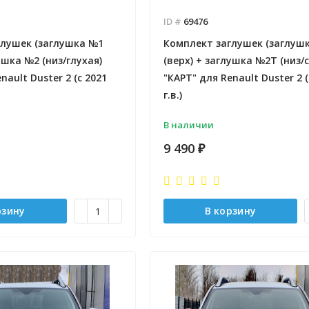
ID #
69476
глушек (заглушка №1
Комплект заглушек (заглуш
ушка №2 (низ/глухая)
(верх) + заглушка №2Т (низ/
nault Duster 2 (с 2021
"КАРТ" для Renault Duster 2 (
- 2026-08-03
Отправлено - 2026-08-05
 заказов 11
Количество заказов 12
г.в.)
В наличии
9 490
₽
рзину
В корзину