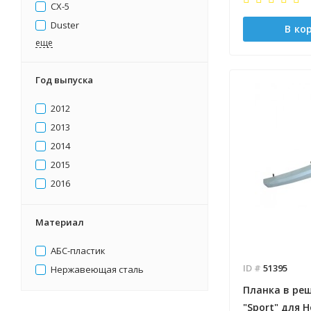
CX-5
Duster
В ко
eще
Год выпуска
2012
2013
2014
2015
2016
Материал
АБС-пластик
ID #
51395
Нержавеющая сталь
Планка в ре
"Sport" для H