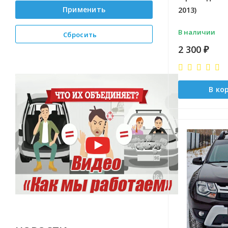
Применить
2013)
В наличии
Сбросить
2 300
₽
В ко