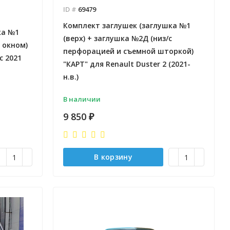
ID #
69479
Комплект заглушек (заглушка №1
ка №1
(верх) + заглушка №2Д (низ/с
с окном)
перфорацией и съемной шторкой)
с 2021
"КАРТ" для Renault Duster 2 (2021-
н.в.)
Отправлено - 2026-08-04
Количество заказов 3
В наличии
9 850
₽
В корзину