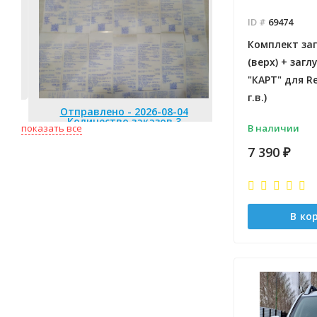
ID #
69474
Комплект за
(верх) + загл
"КАРТ" для Re
Отправлено 
Количество
г.в.)
Отправлено - 2026-08-04
Количество заказов 3
В наличии
показать все
7 390
₽
В ко