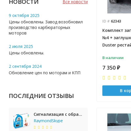
НОВОСТИ
Все новости
9 октября 2025
ID #
62343
Цены обновлены. Завод возобновил
производство карбюраторных
Комплект заг
моторов
№4 + заглушк
Duster рестай
2 июля 2025
Цены обновлены.
В наличии
2 сентября 2024
7 350
₽
Обновление цен по моторам и КПП
В ко
ПОСЛЕДНИЕ ОТЗЫВЫ
Сигнализация с обратной связью StarLine E65 BT 2CAN+LIN
RaymondSkype