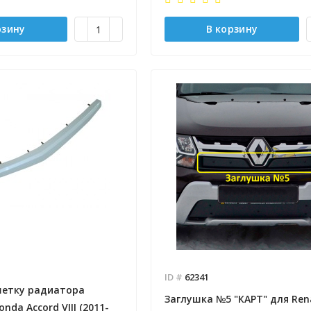
рзину
В корзину
ID #
62341
шетку радиатора
Заглушка №5 "КАРТ" для Ren
onda Accord VIII (2011-