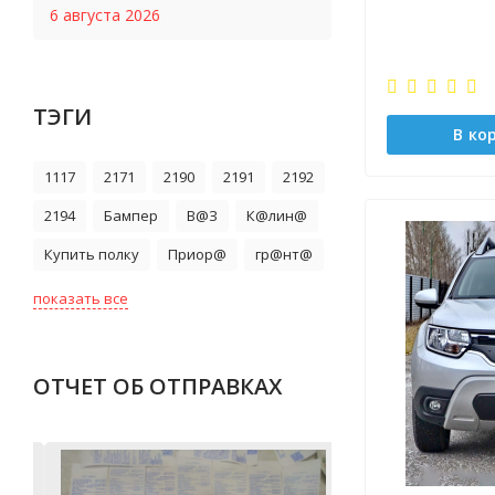
6 августа 2026
ТЭГИ
В ко
1117
2171
2190
2191
2192
2194
Бампер
В@З
К@лин@
Купить полку
Приор@
гр@нт@
показать все
ОТЧЕТ ОБ ОТПРАВКАХ