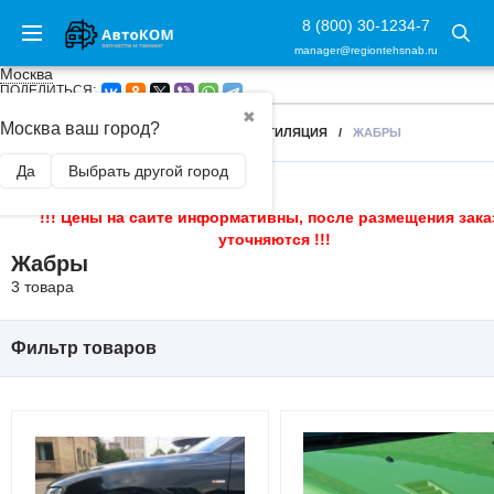
8 (800) 30-1234-7
manager@regiontehsnab.ru
Москва
ПОДЕЛИТЬСЯ:
✖
Москва ваш город?
ГЛАВНАЯ
/
ВНЕШНИЙ ТЮНИНГ
/
ВЕНТИЛЯЦИЯ
/
ЖАБРЫ
Да
Выбрать другой город
!!! Цены на сайте информативны, после размещения зака
уточняются !!!
Жабры
3 товара
Фильтр товаров