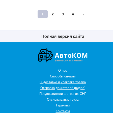
1
2
3
4
→
Полная версия сайта
О нас
Способы оплаты
О доставке и упаковке товара
Отправка двигателей (видео)
Представители в странах СНГ
Oтслеживание груза
Гарантии
Контакты