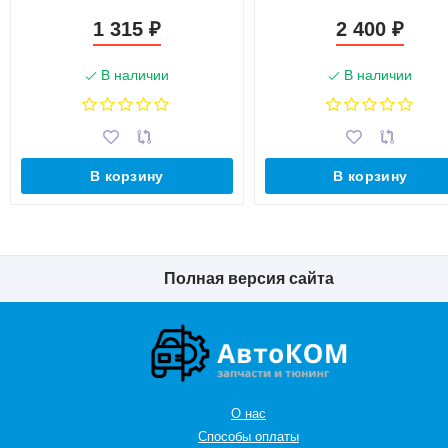
gr@nt@", штатная установка,
(282174889r)
1 315
2 400
₽
₽
комплект с кабелем (1117-
7903010)
В наличии
В наличии
В корзину
В корзину
Полная версия сайта
О нас
Способы оплаты