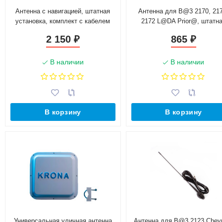
Антенна с навигацией, штатная
Антенна для B@3 2170, 217
установка, комплект с кабелем
2172 L@DA Prior@, штатн
для B@3 2170, 2171, 2172 L@DA
установка, комплект с кабе
2 150
865
₽
₽
Prior@ (2170-7903070)
(2170-7903010)
В наличии
В наличии
В корзину
В корзину
Универсальная уличная антенна
Антенна для B@3 2123 Chevr