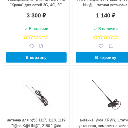
"Крона" для сетей 3G, 4G, 5G
Niv@, штатная установка
комплект с кабелем
3 300
1 140
₽
₽
В наличии
В наличии
В корзину
В корзину
антенна для b@3 1117, 1118, 1119
антенна l@da XR@Y, штатн
"l@da K@LIN@", 2190 "l@da
установка, комплект с кабе