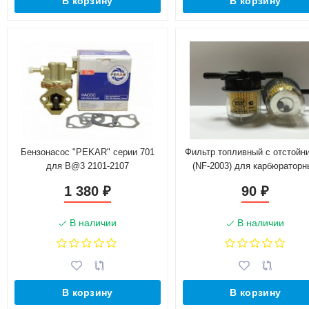
В корзину
В корзину
Бензонасос "PEKAR" серии 701
Фильтр топливный с отстойн
для B@3 2101-2107
(NF-2003) для карбюраторн
автомобилей B@3
1 380
90
₽
₽
(21080111701082)
В наличии
В наличии
В корзину
В корзину