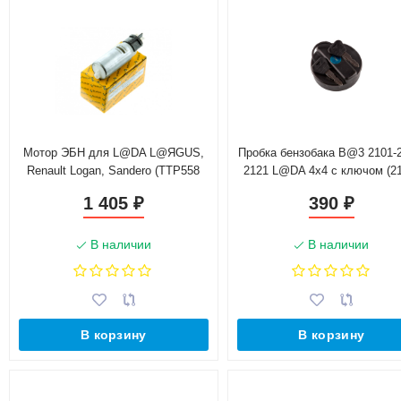
Мотор ЭБН для L@DA L@ЯGUS,
Пробка бензобака B@3 2101-2
Renault Logan, Sandero (TTP558
2121 L@DA 4х4 с ключом (21
01)
1103010)
1 405
390
₽
₽
В наличии
В наличии
В корзину
В корзину