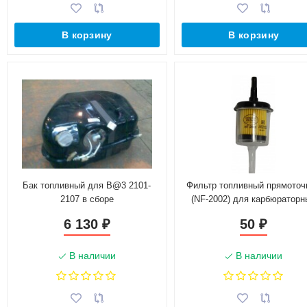
В корзину
В корзину
Бак топливный для B@3 2101-
Фильтр топливный прямоточ
2107 в сборе
(NF-2002) для карбюраторн
автомобилей B@3
6 130
50
₽
₽
(21080111701081)
В наличии
В наличии