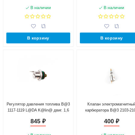
В наличии
В наличии
В корзину
В корзину
Регулятор давления топлива B@3
Клапан электромагнитны
1117-1119 L@DA K@lin@ двиг. 1,6
карбюратора B@3 2103-21
(1118-1160010)
(2103-1107420)
845
400
₽
₽