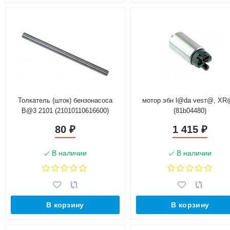
Толкатель (шток) бензонасоса
мотор эбн l@da vesт@, X
B@3 2101 (21010110616600)
(81b04480)
80
1 415
₽
₽
В наличии
В наличии
В корзину
В корзину