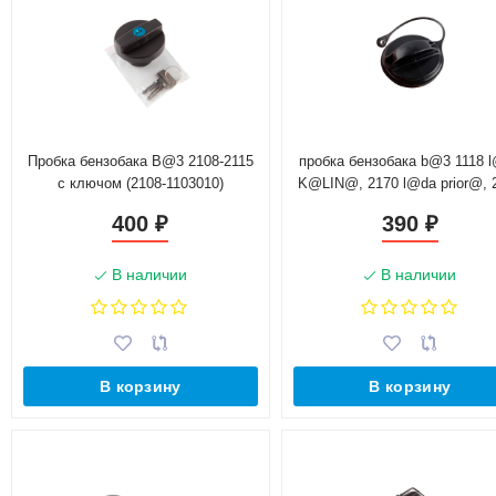
Пробка бензобака B@3 2108-2115
пробка бензобака b@3 1118 
с ключом (2108-1103010)
K@LIN@, 2170 l@da prior@, 
chevrolet niv@ евро
400
390
₽
₽
В наличии
В наличии
В корзину
В корзину