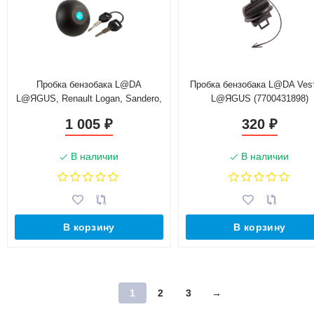
Пробка бензобака L@DA
Пробка бензобака L@DA Ve
L@ЯGUS, Renault Logan, Sandero,
L@ЯGUS (7700431898)
Duster с ключом (172510086R)
1 005
320
₽
₽
В наличии
В наличии
В корзину
В корзину
1
2
3
→