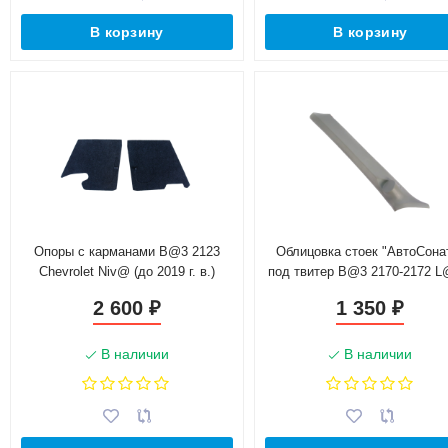
В корзину
В корзину
Опоры с карманами B@3 2123
Облицовка стоек "АвтоСона
Chevrolet Niv@ (до 2019 г. в.)
под твитер B@3 2170-2172 
Prior@ (высокочастотник
2 600
1 350
₽
₽
направлены в салон)
В наличии
В наличии