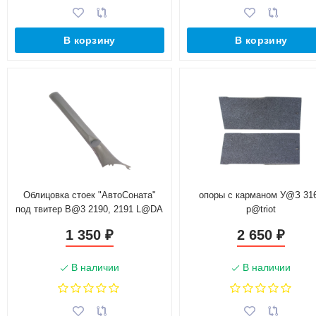
В корзину
В корзину
Облицовка стоек "АвтоСоната"
опоры с карманом У@З 31
под твитер B@3 2190, 2191 L@DA
p@triot
Gr@nt@
1 350
2 650
₽
₽
В наличии
В наличии