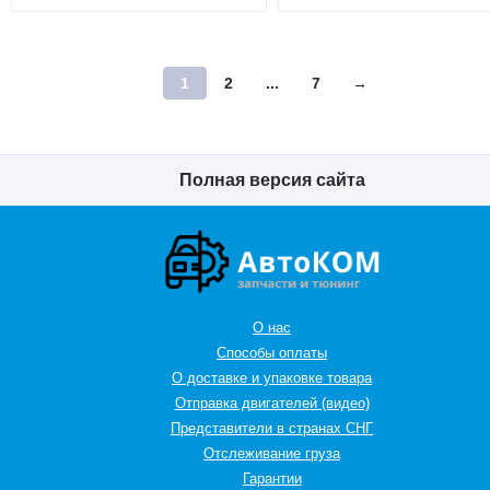
1
2
...
7
→
Полная версия сайта
О нас
Способы оплаты
О доставке и упаковке товара
Отправка двигателей (видео)
Представители в странах СНГ
Oтслеживание груза
Гарантии