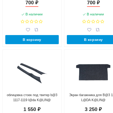
700
700
₽
₽
В наличии
В наличии
В корзину
В корзину
облицовка стоек под твитер b@3
Экран багажника для B@3 1
1117-1119 l@da K@LIN@
L@DA K@LIN@
1 550
3 250
₽
₽