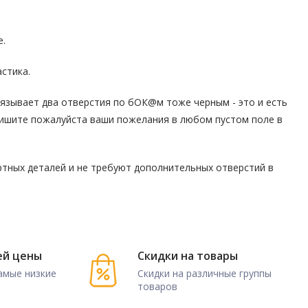
е.
стика.
вязывает два отверстия по бОК@м тоже черным - это и есть
 пишите пожалуйста ваши пожелания в любом пустом поле в
ртных деталей и не требуют дополнительных отверстий в
ей цены
Скидки на товары
амые низкие
Скидки на различные группы
товаров