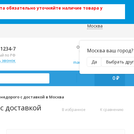
та обязательно уточняйте наличие товара у
Москва
 данных
Отправляем почтой и ТК,
-1234-7
Москва ваш город?
наложенным платежом!
ый по РФ
Пн–Вс 9:00–21:00
ь звонок
Да
Выбрать друг
manager@regiontehsnab.ru
0
₽
 недорого с доставкой в Москва
с доставкой
В избранное
К сравнению