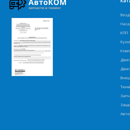
Кат
Везд
Наса
КПП
Кузо
Комп
Двиг
Двиг
Внеш
Тюни
Запч
Защи
Авто