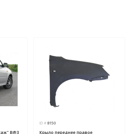
ID #
8150
саж" B@3
Крыло переднее правое