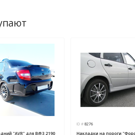
купают
ID #
8276
дний "AVR" для B@3 2190
Накладки на пороги "Фор