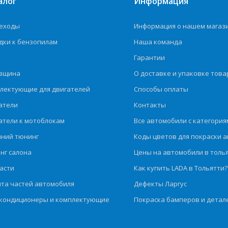
алог
Информация
еходы
Информация о нашем магаз
дки к бензопилам
Наша команда
Гарантии
вщина
О доставке и упаковке това
лектующие для двигателей
Способы оплаты
атели
Контакты
атели к мотоблокам
Все автомобили с категория
ний тюнинг
Коды цветов для покраски а
нг салона
Цены на автомобили в толь
асти
Как купить LADA в Тольятти?
та частей автомобиля
Дефекты Ларгус
кондиционеры и комплектующие
Покраска бамперов и детал