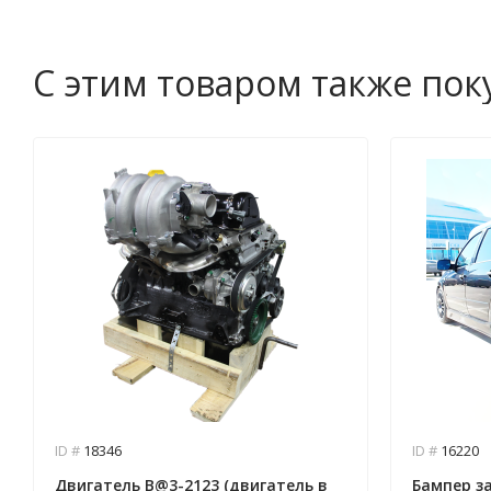
С этим товаром также по
ID #
18346
ID #
16220
Двигатель B@3-2123 (двигатель в
Бампер за