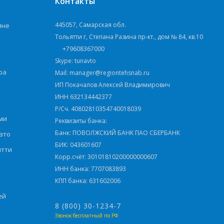
Контакты
445057, Самарская обл.
ине
Тольятти г, Степана Разина пр-кт., дом № 84, кв.10
+79608367000
Skype: tunavto
ра
Mail: manager@regiontehsnab.ru
ИП Покачалов Алексей Владимирович
ИНН 632134442377
Р/Сч. 40802810354740018039
ми
Реквизиты банка:
Банк: ПОВОЛЖСКИЙ БАНК ПАО СБЕРБАНК
вто
БИК: 043601607
ятти
Корр.счёт: 30101810200000000607
ИНН банка: 7707083893
КПП банка: 631602006
ей
8 (800) 30-1234-7
Звонок бесплатный по РФ