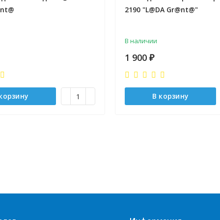
@nt@
2190 "L@DA Gr@nt@"
В наличии
1 900
₽
 корзину
В корзину