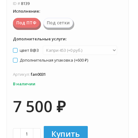
ID #
8139
Исполнение:
Под ПТФ
Под сетки
Дополнительные услуги:
цвет В@З
Дополнительная упаковка (+
600
)
₽
Артикул:
fan0031
В наличии
7 500
₽
Купить