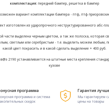
комплектация:
передний бампер, решетка в бампер
озможен вариант комплектации бампера - птф, птф приоровски
ект изготовлен из ударопрочного неструктурированного абс-пла
ой части выделена черным цветом, а так же полоска, которая с
белым, светлым или серебристым - т.е. выделить можем любым,
какой цвет покрасить и в какой сделать выделение + 400 руб.
 в@з 2190 устанавливается на штатные места крепления станда
кузове
онусная программа
Гарантия лучш
онусная программа и система
Мы гарантируем с
акопительных скидок
цены на товары